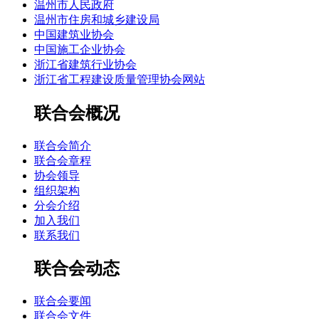
温州市人民政府
温州市住房和城乡建设局
中国建筑业协会
中国施工企业协会
浙江省建筑行业协会
浙江省工程建设质量管理协会网站
联合会概况
联合会简介
联合会章程
协会领导
组织架构
分会介绍
加入我们
联系我们
联合会动态
联合会要闻
联合会文件