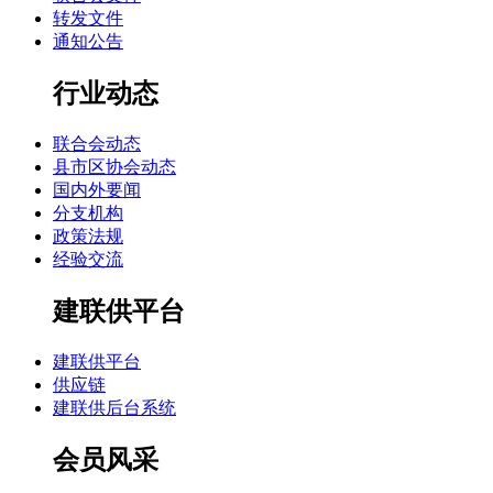
转发文件
通知公告
行业动态
联合会动态
县市区协会动态
国内外要闻
分支机构
政策法规
经验交流
建联供平台
建联供平台
供应链
建联供后台系统
会员风采