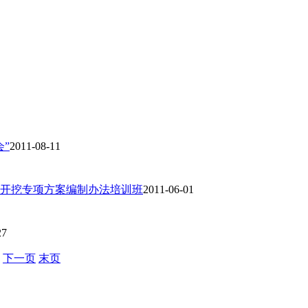
”
2011-08-11
开挖专项方案编制办法培训班
2011-06-01
27
下一页
末页